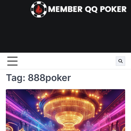
Skip
to
content
Tag:
888poker